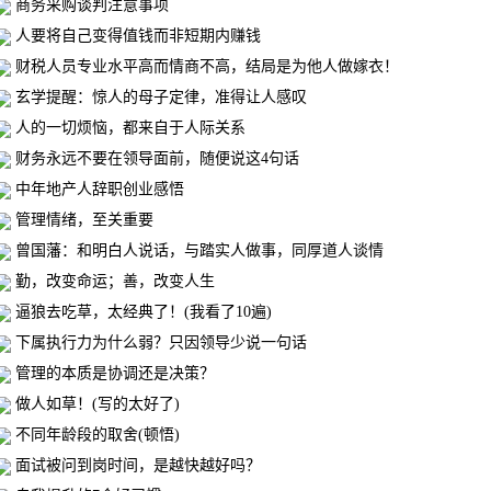
商务采购谈判注意事项
人要将自己变得值钱而非短期内赚钱
财税人员专业水平高而情商不高，结局是为他人做嫁衣！
玄学提醒：惊人的母子定律，准得让人感叹
人的一切烦恼，都来自于人际关系
财务永远不要在领导面前，随便说这4句话
中年地产人辞职创业感悟
管理情绪，至关重要
曾国藩：和明白人说话，与踏实人做事，同厚道人谈情
勤，改变命运；善，改变人生
逼狼去吃草，太经典了！(我看了10遍)
下属执行力为什么弱？只因领导少说一句话
管理的本质是协调还是决策？
做人如草！(写的太好了)
不同年龄段的取舍(顿悟)
面试被问到岗时间，是越快越好吗？