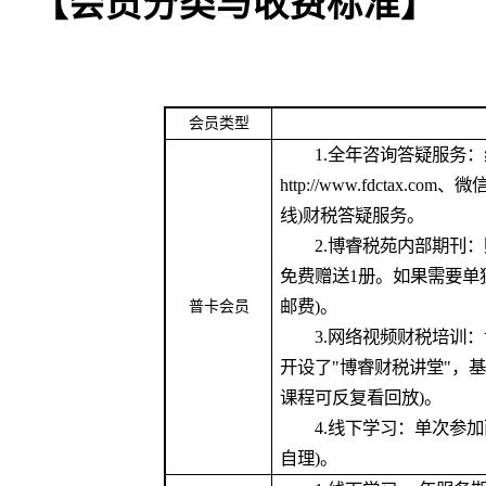
【会员分类与收费标准】
会员类型
1.全年咨询答疑服务：
http://www.fdctax
线)财税答疑服务。
2.博睿税苑内部期刊：赠
免费赠送1册。如果需要单独
邮费)。
普卡会员
3.网络视频财税培训：
开设了"博睿财税讲堂"，
课程可反复看回放)。
4.线下学习：单次参加面
自理)。