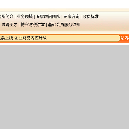
务所简介
|
业务领域
|
专家顾问团队
|
专家咨询
|
收费标准
|
诚聘英才
|
博睿财税讲堂
|
基础会员服务须知
数电票上线-企业财务内控升级
站内