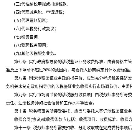
(三)代理纳税申报或扣缴税款；
(四)代理减免税、申请退税；
(五)代理建账记账；
(六)代理税务行政复议；
(七)税务咨询；
(八)受聘税务顾问；
(九)其他涉税服务业务。
第七条 实行政府指导价的涉税鉴证业务收费标准，由省价格主管部
准及上下浮动不超过20%的范围内，与委托人协商确定具体收费标准
第八条 制定涉税鉴证业务政府指导价，应当充分考虑我省经济发展
务机关未制定政府指导价的涉税鉴证业务收费实行市场调节价，由委
第九条 实行市场调节价的涉税服务收费项目由税务师事务所与委托
责任、注册税务师的社会信誉和工作水平等因素。
第十条 税务师事务所接受委托，应当与委托人签订涉税鉴证业务或者
收费合同(协议)或收费条款应包括：收费项目、收费标准、收费方
第十一条 税务师事务所需要预收、分期收取或在完成委托事项后