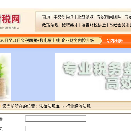
首页
|
事务所简介
|
业务领域
|
专家顾问团队
|
专
政策法规
|
诚聘英才
|
博睿财税讲堂
|
基础会员服
20日至21日金税四期+数电票上线-企业财务内控升级
站内检索:
您当前所在的位置：
法律法规库
→
行业经济法规
题:
区: