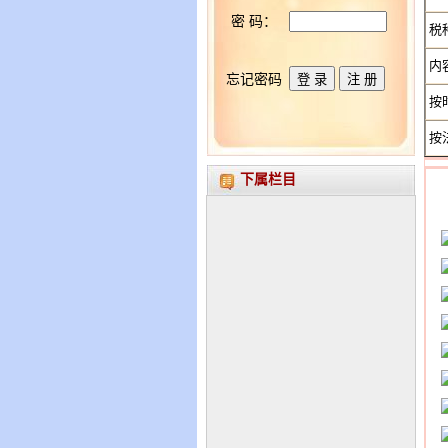
密 码：
税
内
忘记密码
按
按
下属栏目