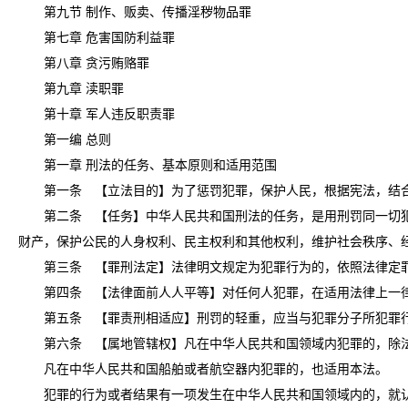
第九节 制作、贩卖、传播淫秽物品罪
第七章 危害国防利益罪
第八章 贪污贿赂罪
第九章 渎职罪
第十章 军人违反职责罪
第一编 总则
第一章 刑法的任务、基本原则和适用范围
第一条 【立法目的】为了惩罚犯罪，保护人民，根据宪法，结合
第二条 【任务】中华人民共和国刑法的任务，是用刑罚同一切犯
财产，保护公民的人身权利、民主权利和其他权利，维护社会秩序、
第三条 【罪刑法定】法律明文规定为犯罪行为的，依照法律定罪
第四条 【法律面前人人平等】对任何人犯罪，在适用法律上一律
第五条 【罪责刑相适应】刑罚的轻重，应当与犯罪分子所犯罪行
第六条 【属地管辖权】凡在中华人民共和国领域内犯罪的，除法
凡在中华人民共和国船舶或者航空器内犯罪的，也适用本法。
犯罪的行为或者结果有一项发生在中华人民共和国领域内的，就认