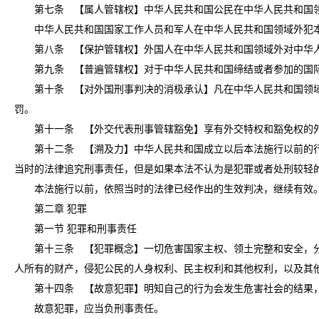
第七条 【属人管辖权】中华人民共和国公民在中华人民共和国领
中华人民共和国国家工作人员和军人在中华人民共和国领域外犯本
第八条 【保护管辖权】外国人在中华人民共和国领域外对中华人
第九条 【普遍管辖权】对于中华人民共和国缔结或者参加的国际
第十条 【对外国刑事判决的消极承认】凡在中华人民共和国领域
罚。
第十一条 【外交代表刑事管辖豁免】享有外交特权和豁免权的外
第十二条 【溯及力】中华人民共和国成立以后本法施行以前的行为
当时的法律追究刑事责任，但是如果本法不认为是犯罪或者处刑较轻
本法施行以前，依照当时的法律已经作出的生效判决，继续有效
第二章 犯罪
第一节 犯罪和刑事责任
第十三条 【犯罪概念】一切危害国家主权、领土完整和安全，分
人所有的财产，侵犯公民的人身权利、民主权利和其他权利，以及其
第十四条 【故意犯罪】明知自己的行为会发生危害社会的结果，
故意犯罪，应当负刑事责任。