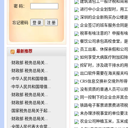
建筑清包工一般计税和简易
密 码：
进行中小企业划型时，用工
深圳的企业新购买办公楼是
忘记密码
企业签订的班车服务合同是
税率有啥注意的？申报有啥
餐饮公司承包高校食堂，是
员工出差、休探亲假和公司
最新推荐
如何享受大病医疗附加扣除
·
财政部 税务总局关...
挖矿时，涉及疏干排水的用
·
财政部 税务总局关...
出口软件需要在海关报关吗
·
中华人民共和国增值...
CRS信息交换补交境外所
·
中华人民共和国增值...
没有资质的普通人员可以担
·
财政部 税务总局关...
同一控制下的企业合并其合
·
财政部 税务总局关...
铁路电子客票退票费进项税
·
国家税务总局关于起...
未办理涉税事宜的单位要注
·
财政部 税务总局关...
农业公司种植玉米，玉米成
·
全国人民代表大会常...