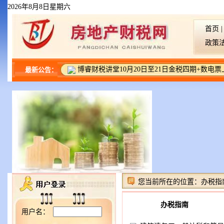
2026年8月8日星期六
首页
政策法
博睿财税讲堂10月20日至21日金税四期+数电
最新公告：
您当前所在的位置：
办税指
办税指南
用户名：