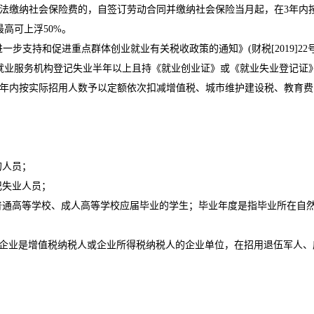
缴纳社会保险费的，自签订劳动合同并缴纳社会保险当月起，在3年内
高可上浮50%。
支持和促进重点群体创业就业有关税收政策的通知》(财税[2019]22
服务机构登记失业半年以上且持《就业创业证》或《就业失业登记证》(注
年内按实际招用人数予以定额依次扣减增值税、城市维护建设税、教育费附
的人员；
记失业人员；
高等学校、成人高等学校应届毕业的学生；毕业年度是指毕业所在自然年，
析，只要企业是增值税纳税人或企业所得税纳税人的企业单位，在招用退伍军人